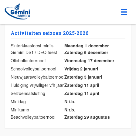
Activiteiten seizoen 2025-2026
Sinterklaasfeest mini’s
Maandag 1 december
Gemini DS1 / DEO feest
Zaterdag 6 december
Oliebollentoernooi
Woensdag 17 december
Schoolvolleybaltoernooi
Vrijdag 2 januari
Nieuwjaarsvolleybaltoernooi
Zaterdag 3 januari
Huldiging vrijwilliger v/h jaar
Zaterdag 11 april
Seizoensafsluiting
Zaterdag 11 april
Minidag
N.t.b.
Minikamp
N.t.b.
Beachvolleybaltoernooi
Zaterdag 29 augustus