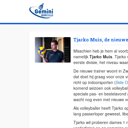
Tjarko Muis, de nieuwe
Misschien heb je hem al voorb
namelijk
Tjarko Muis
. Tjarko
eerste divisie, het niveau w
De nieuwe trainer woont in Zw
dat doet hij graag voor onze v
richt op indoorsporten (
Side O
komend seizoen ook volleybal
speciale pas- en bestelavond 
wacht nog even met nieuwe vo
Als volleyballer heeft Tjarko o
lang passerloper geweest, liber
Tjarko wil proberen dames 1 naa