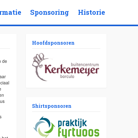
rmatie
Sponsoring
Historie
Hoofdsponsoren
n de
aar
ciaal
e
en
dus
Shirtsponsoren
s