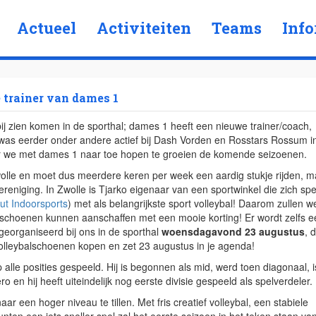
Actueel
Activiteiten
Teams
Info
 trainer van dames 1
ij zien komen in de sporthal; dames 1 heeft een nieuwe trainer/coach,
 was eerder onder andere actief bij Dash Vorden en Rosstars Rossum i
aar we met dames 1 naar toe hopen te groeien de komende seizoenen.
olle en moet dus meerdere keren per week een aardig stukje rijden, m
ereniging. In Zwolle is Tjarko eigenaar van een sportwinkel die zich spe
ut Indoorsports
) met als belangrijkste sport volleybal! Daarom zullen w
schoenen kunnen aanschaffen met een mooie korting! Er wordt zelfs e
georganiseerd bij ons in de sporthal
woensdagavond 23 augustus
, 
lleybalschoenen kopen en zet 23 augustus in je agenda!
p alle posities gespeeld. Hij is begonnen als mid, werd toen diagonaal, i
o en hij heeft uiteindelijk nog eerste divisie gespeeld als spelverdeler.
r een hoger niveau te tillen. Met fris creatief volleybal, een stabiele