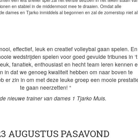
ten een iets sneller spel zal het eerste seizoen in het teken staan va
gionen en stabiel in de middenmoot mee te draaien. Omdat alle
n de dames en Tjarko inmiddels al begonnen en zal de zomerstop niet al
ooi, effectief, leuk en creatief volleybal gaan spelen. En
ooie wedstrijden spelen voor goed gevulde tribunes in ‘t
leuk, fanatiek, enthousiast en hecht team leren kennen 
n in dat we genoeg kwaliteit hebben om naar boven te
eb er zin in om met deze leuke groep een mooie prestati
te gaan neerzetten! “
de nieuwe trainer van dames 1 Tjarko Muis.
3 AUGUSTUS PASAVOND