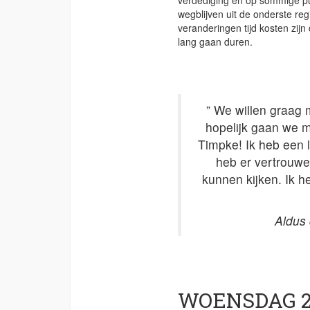
verdediging en op sommige pun
wegblijven uit de onderste re
veranderingen tijd kosten zij
lang gaan duren.
” We willen graag m
hopelijk gaan we m
Timpke! Ik heb een 
heb er vertrouwe
kunnen kijken. Ik h
Aldus 
WOENSDAG 2